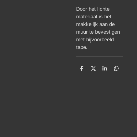
Door het lichte
materiaal is het
makkelijk aan de
muur te bevestigen
met bijvoorbeeld
tape.
D
D
S
D
e
e
h
e
l
e
a
l
e
l
r
e
n
e
n