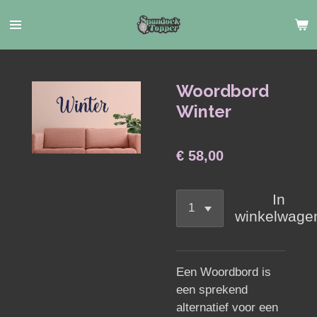
Ga
direct
naar
de
hoofdinhoud
Woordbord
Winter
€ 58,00
In
winkelwage
Een Woordbord is
een sprekend
alternatief voor een