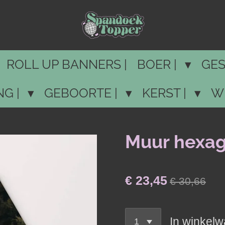
ROLL UP BANNERS |
BOER |
GES
NG |
GEBOORTE |
KERST |
W
Muur hexag
€ 23,45
€ 30,66
In winkel