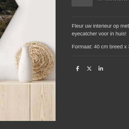
Fleur uw interieur op me
eyecatcher voor in huis!
Formaat: 40 cm breed x
D
D
S
e
e
h
l
e
a
e
l
r
n
e