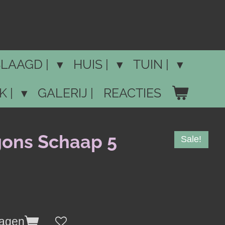
LAAGD |
HUIS |
TUIN |
K |
GALERIJ |
REACTIES
ons Schaap 5
Sale!
wagen