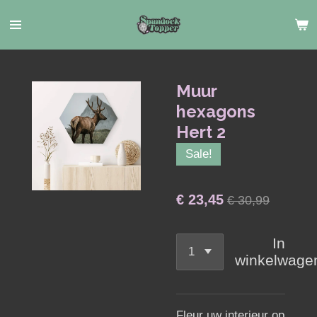
Ga
direct
naar
de
hoofdinhoud
Muur
hexagons
Hert 2
Sale!
€ 23,45
€ 30,99
In
winkelwage
Fleur uw interieur op