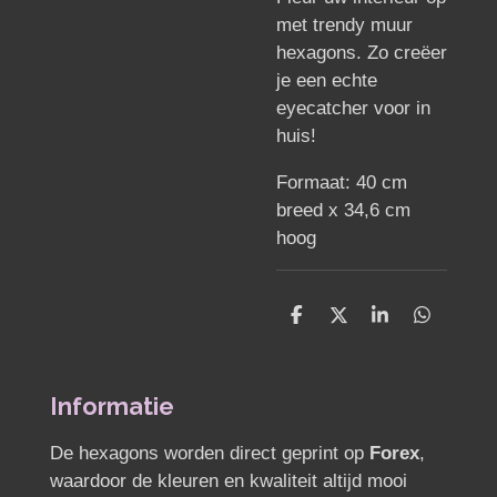
met trendy muur
hexagons. Zo creëer
je een echte
eyecatcher voor in
huis!
Formaat: 40 cm
breed x 34,6 cm
hoog
D
D
S
D
e
e
h
e
l
e
a
l
e
l
r
e
n
e
n
Informatie
De hexagons worden direct geprint op
Forex
,
waardoor de kleuren en kwaliteit altijd mooi