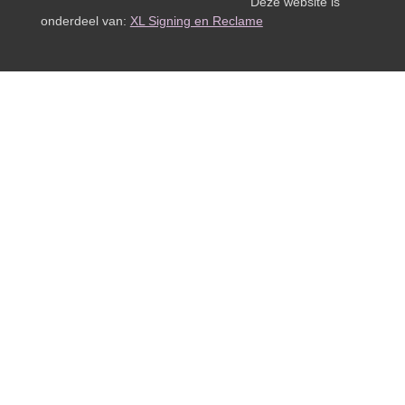
Deze website is
onderdeel van:
XL Signing en Reclame