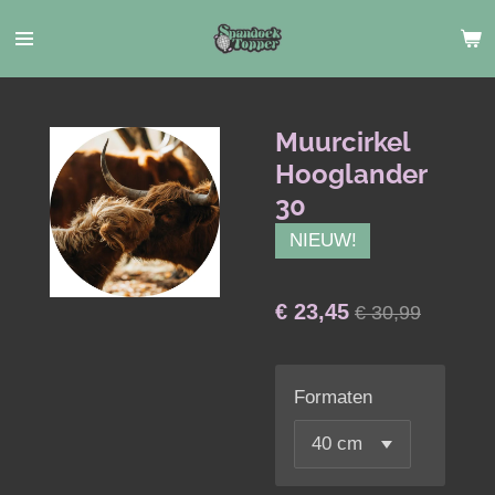
Ga
direct
naar
de
hoofdinhoud
Muurcirkel
Hooglander
30
NIEUW!
€ 23,45
€ 30,99
Formaten