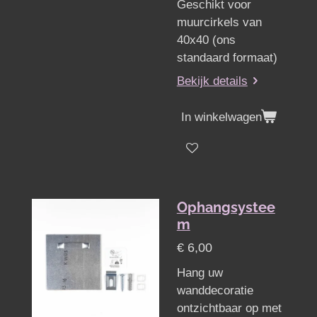
Geschikt voor
muurcirkels van
40x40 (ons
standaard formaat)
Bekijk details
In winkelwagen
Ophangsystee
m
€ 6,00
Hang uw
wanddecoratie
ontzichtbaar op met