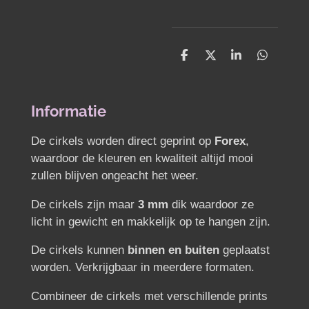
D
D
S
D
e
e
h
e
l
e
a
l
e
l
r
e
n
e
n
Informatie
De cirkels worden direct geprint op
Forex
,
waardoor de kleuren en kwaliteit altijd mooi
zullen blijven ongeacht het weer.
De cirkels zijn maar
3 mm
dik waardoor ze
licht in gewicht en makkelijk op te hangen zijn.
De cirkels kunnen
binnen en buiten
geplaatst
worden. Verkrijgbaar in meerdere formaten.
Combineer de cirkels met verschillende prints