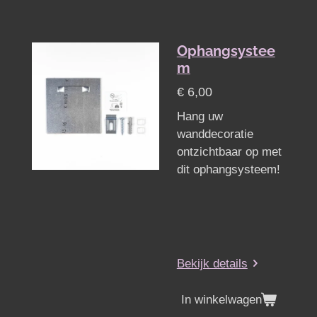
Ophangsystee
m
€ 6,00
Hang uw
wanddecoratie
ontzichtbaar op met
dit ophangsysteem!
Bekijk details
In winkelwagen