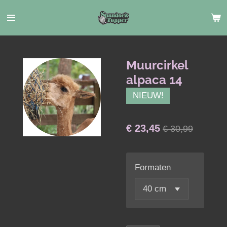
Ga
direct
naar
de
hoofdinhoud
Muurcirkel
alpaca 14
NIEUW!
€ 23,45
€ 30,99
Formaten