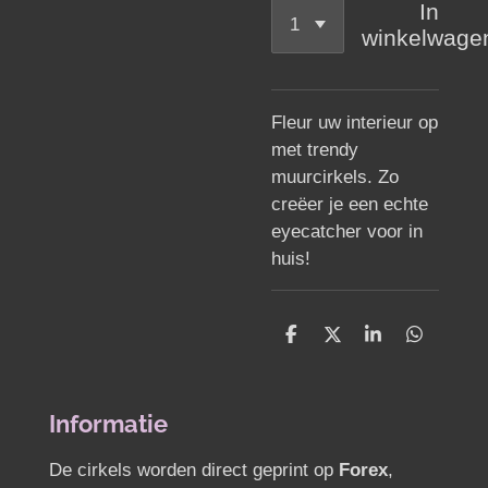
In
winkelwage
Fleur uw interieur op
met trendy
muurcirkels. Zo
creëer je een echte
eyecatcher voor in
huis!
D
D
S
D
e
e
h
e
l
e
a
l
e
l
r
e
n
e
n
Informatie
De cirkels worden direct geprint op
Forex
,