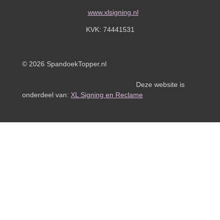
www.xlsigning.nl
KVK:
74441531
© 2026 SpandoekTopper.nl
Deze website is
onderdeel van:
XL Signing en Reclame