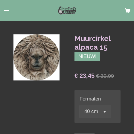
Ga
direct
naar
de
hoofdinhoud
Muurcirkel
alpaca 15
NIEUW!
€ 23,45
€ 30,99
Formaten