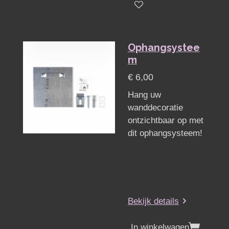
Ophangsystee
m
€ 6,00
Hang uw
wanddecoratie
ontzichtbaar op met
dit ophangsysteem!
Bekijk details
In winkelwagen