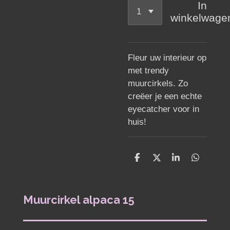
In
winkelwage
Fleur uw interieur op
met trendy
muurcirkels. Zo
creëer je een echte
eyecatcher voor in
huis!
D
D
S
D
e
e
h
e
l
e
a
l
e
l
r
e
n
e
n
Muurcirkel alpaca 15