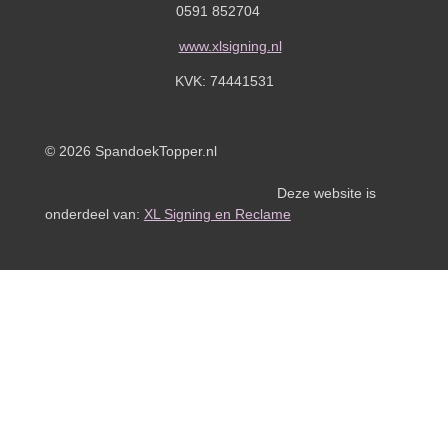
0591 852704
www.xlsigning.nl
KVK:
74441531
© 2026 SpandoekTopper.nl
Deze website is
onderdeel van:
XL Signing en Reclame