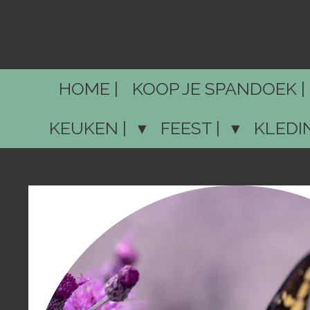
Ga
direct
naar
de
HOME |
KOOP JE SPANDOEK |
hoofdinhoud
KEUKEN |
FEEST |
KLEDI