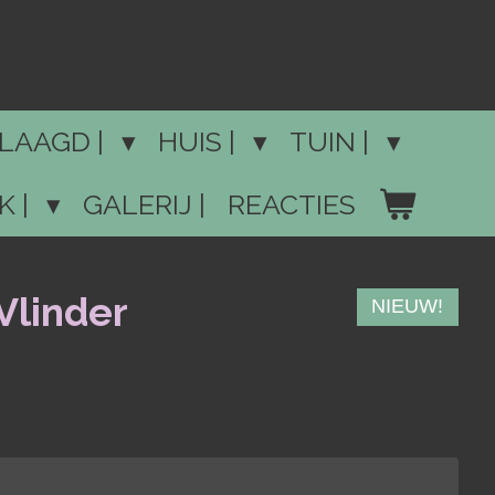
LAAGD |
HUIS |
TUIN |
K |
GALERIJ |
REACTIES
Vlinder
NIEUW!