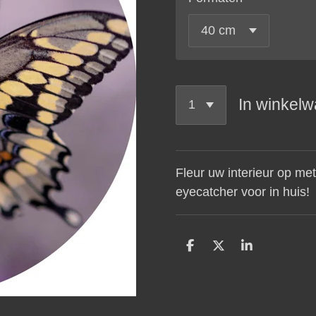
In winkel
Fleur uw interieur op met
eyecatcher voor in huis!
D
D
S
e
e
h
l
e
a
e
l
r
n
e