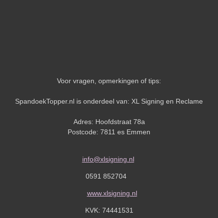
Voor vragen, opmerkingen of tips:
SpandoekTopper.nl is onderdeel van: XL Signing en Reclame
Adres: Hoofdstraat 78a
Postcode: 7811 es Emmen
info@xlsigning.nl
0591 852704
www.xlsigning.nl
KVK:
74441531