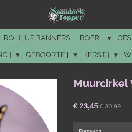
ROLL UP BANNERS |
BOER |
GES
NG |
GEBOORTE |
KERST |
W
Muurcirkel 
€ 23,45
€ 30,99
Formaten