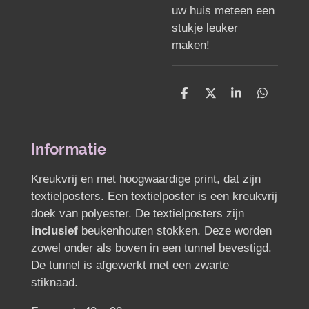
uw huis meteen een
stukje leuker
maken!
D
D
S
D
e
e
h
e
l
e
a
l
e
l
r
e
n
e
n
Informatie
Kreukvrij en met hoogwaardige print, dat zijn
textielposters. Een textielposter is een kreukvrij
doek van polyester. De textielposters zijn
inclusief
beukenhouten stokken. Deze worden
zowel onder als boven in een tunnel bevestigd.
De tunnel is afgewerkt met een zwarte
stiknaad.