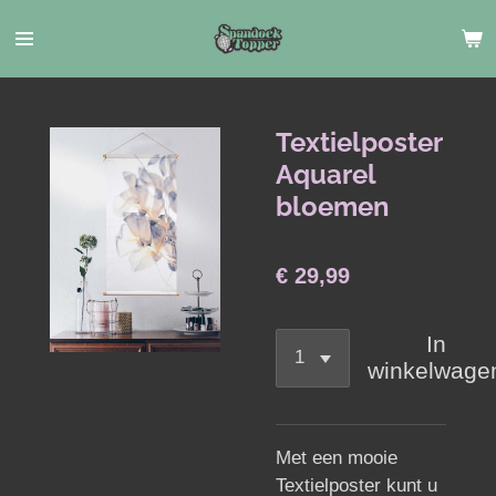
Ga
direct
naar
de
hoofdinhoud
Textielposter
Aquarel
bloemen
€ 29,99
In
winkelwage
Met een mooie
Textielposter kunt u