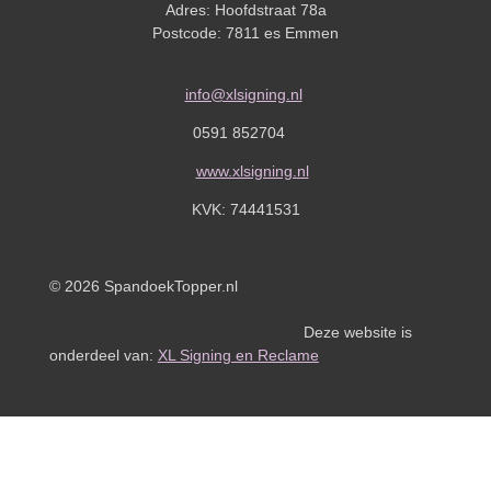
Adres: Hoofdstraat 78a
Postcode: 7811 es Emmen
info@xlsigning.nl
0591 852704
www.xlsigning.nl
KVK:
74441531
© 2026 SpandoekTopper.nl
Deze website is
onderdeel van:
XL Signing en Reclame