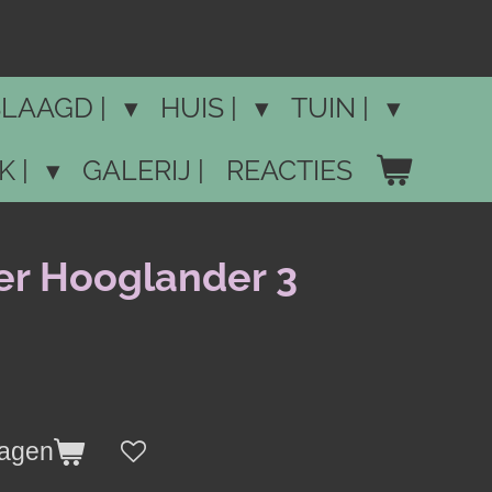
LAAGD |
HUIS |
TUIN |
K |
GALERIJ |
REACTIES
er Hooglander 3
wagen