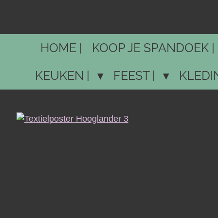
Ga
direct
naar
HOME |
KOOP JE SPANDOEK |
de
hoofdinhoud
KEUKEN |
FEEST |
KLEDI