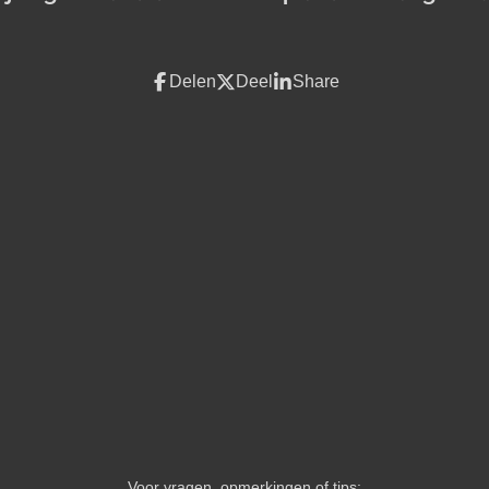
Delen
Deel
Share
Voor vragen, opmerkingen of tips: