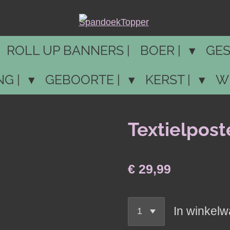
ROLL UP BANNERS |
BOER |
GES
NG |
GEBOORTE |
KERST |
W
Textielpost
€ 29,99
In winkel