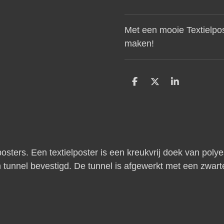
Met een mooie Textielpos
maken!
D
D
S
e
e
h
l
e
a
e
l
r
n
e
osters. Een textielposter is een kreukvrij doek van polyes
tunnel bevestigd. De tunnel is afgewerkt met een zwart