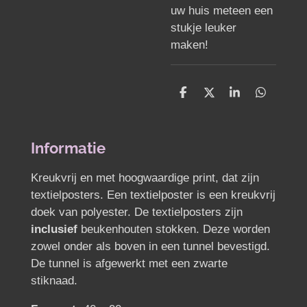
uw huis meteen een
stukje leuker
maken!
D
D
S
D
e
e
h
e
l
e
a
l
e
l
r
e
n
e
n
Informatie
Kreukvrij en met hoogwaardige print, dat zijn
textielposters. Een textielposter is een kreukvrij
doek van polyester. De textielposters zijn
inclusief
beukenhouten stokken. Deze worden
zowel onder als boven in een tunnel bevestigd.
De tunnel is afgewerkt met een zwarte
stiknaad.