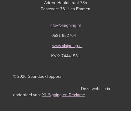
Adres: Hoofdstraat 78a
Postcode: 7811 es Emmen
info@xlsigning.nl
0591 852704
www.xlsigning.nl
KVK:
74441531
© 2026 SpandoekTopper.nl
Deze website is
onderdeel van:
XL Signing en Reclame