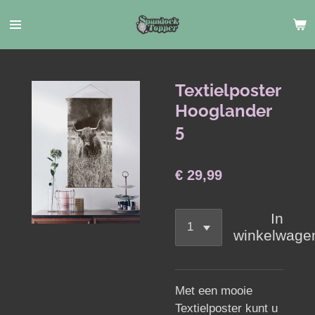
Ga
direct
naar
de
hoofdinhoud
Textielposter
Hooglander
5
€ 29,99
In
winkelwage
Met een mooie
Textielposter kunt u