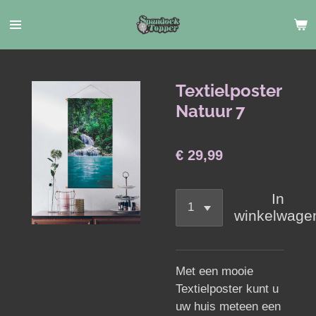
Ga
direct
naar
de
hoofdinhoud
Textielposter
Natuur 7
€ 29,99
In
winkelwage
Met een mooie
Textielposter kunt u
uw huis meteen een