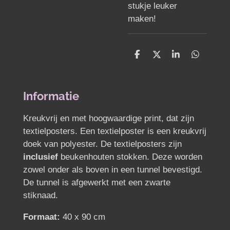
stukje leuker
maken!
D
D
S
D
e
e
h
e
l
e
a
l
e
l
r
e
n
e
n
Informatie
Kreukvrij en met hoogwaardige print, dat zijn
textielposters. Een textielposter is een kreukvrij
doek van polyester. De textielposters zijn
inclusief
beukenhouten stokken. Deze worden
zowel onder als boven in een tunnel bevestigd.
De tunnel is afgewerkt met een zwarte
stiknaad.
Formaat:
40 x 90 cm