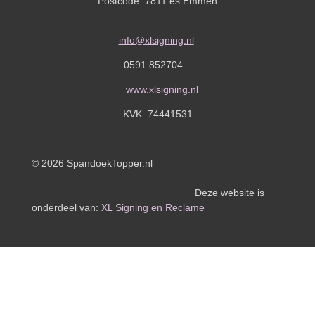
Postcode: 7811 es Emmen
info@xlsigning.nl
0591 852704
www.xlsigning.nl
KVK:
74441531
© 2026 SpandoekTopper.nl
Deze website is
onderdeel van:
XL Signing en Reclame