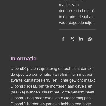
manier van
decoreren in huis of
in de tuin. Ideaal als
vaderdagcadeautje!
D
D
S
D
e
e
h
e
l
e
a
l
e
l
r
e
n
e
n
Informatie
Dibond® platen zijn stevig en toch licht dankzij
de speciale combinatie van aluminium met een
zwarte kunststof kern. Het lichte gewicht maakt
Dibond® ideaal om te monteren aan gevels en
(vlakke) wanden. Naast het lichte gewicht heeft
Dibond® nog meer excellente eigenschappen.
Dibond® borden en panelen hebben een hoge