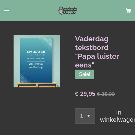
Ga
direct
naar
de
hoofdinhoud
Vaderdag
tekstbord
"Papa luister
eens"
Sale!
€ 29,95
€ 35,00
In
winkelwage