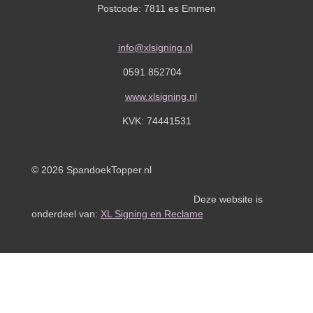
Postcode: 7811 es Emmen
info@xlsigning.nl
0591 852704
www.xlsigning.nl
KVK:
74441531
© 2026 SpandoekTopper.nl
Deze website is
onderdeel van:
XL Signing en Reclame