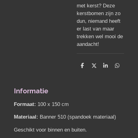
met kerst? Deze
kerstbomen zijn zo
dun, niemand heeft
er last van maar
trekken wel mooi de
aandacht!
D
D
S
D
e
e
h
e
l
e
a
l
e
l
r
e
n
e
n
Informatie
Formaat:
100 x 150 cm
Materiaal:
Banner 510 (spandoek materiaal)
Geschikt voor binnen en buiten.