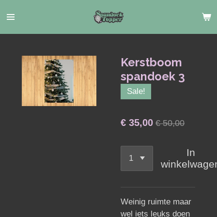
Ga
direct
naar
de
hoofdinhoud
Kerstboom
spandoek 3
Sale!
€ 35,00
€ 50,00
In
winkelwage
Weinig ruimte maar
wel iets leuks doen