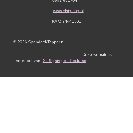
0591 852704
www.xlsigning.nl
KVK:
74441531
© 2026 SpandoekTopper.nl
Deze website is
onderdeel van:
XL Signing en Reclame