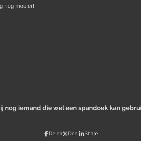
ng nog mooier!
jij nog iemand die wel een spandoek kan gebru
Delen
Deel
Share