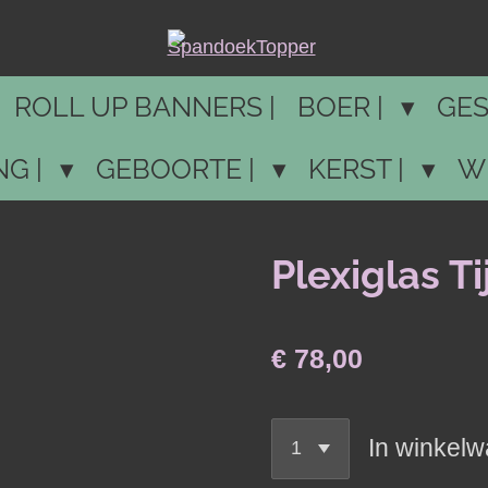
ROLL UP BANNERS |
BOER |
GES
NG |
GEBOORTE |
KERST |
W
Plexiglas Ti
€ 78,00
In winkel