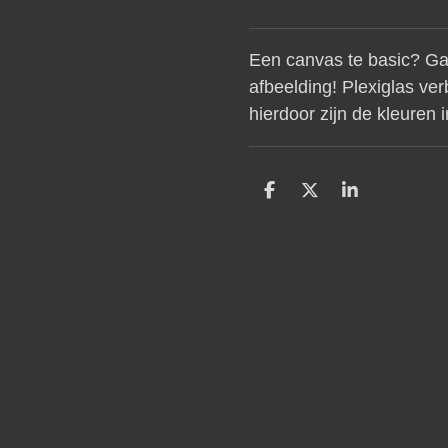
Een canvas te basic? Ga 
afbeelding! Plexiglas ver
hierdoor zijn de kleuren i
D
D
S
e
e
h
l
e
a
e
l
r
n
e