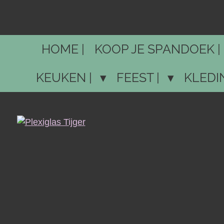
Ga
direct
naar
HOME |
KOOP JE SPANDOEK |
de
hoofdinhoud
KEUKEN |
FEEST |
KLEDI