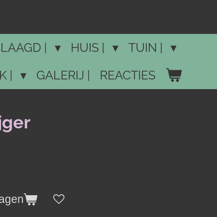
LAAGD |
HUIS |
TUIN |
K |
GALERIJ |
REACTIES
jger
wagen