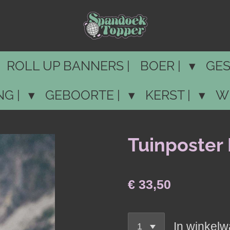
ROLL UP BANNERS |
BOER |
GES
NG |
GEBOORTE |
KERST |
W
Tuinposter
€ 33,50
In winkel