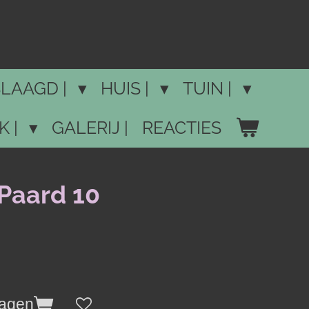
LAAGD |
HUIS |
TUIN |
K |
GALERIJ |
REACTIES
 Paard 10
wagen