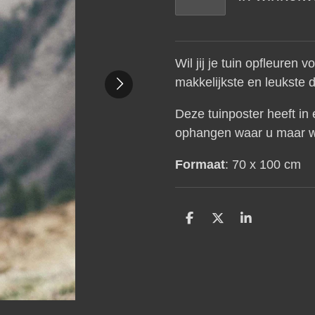
Wil jij je tuin opfleuren
makkelijkste en leukste 
Deze tuinposter heeft in
ophangen waar u maar w
Formaat
: 70 x 100 cm
D
D
S
e
e
h
l
e
a
e
l
r
n
e