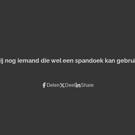
jij nog iemand die wel een spandoek kan gebru
Delen
Deel
Share