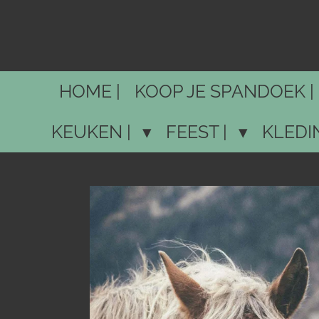
Ga
direct
naar
de
HOME |
KOOP JE SPANDOEK |
hoofdinhoud
KEUKEN |
FEEST |
KLEDI