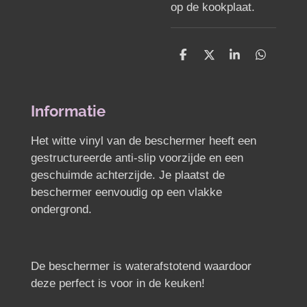
op de kookplaat.
D
D
S
D
e
e
h
e
l
e
a
l
e
l
r
e
n
e
n
Informatie
Het witte vinyl van de beschermer heeft een
gestructureerde anti-slip voorzijde en een
geschuimde achterzijde. Je plaatst de
beschermer eenvoudig op een vlakke
ondergrond.
De beschermer is waterafstotend waardoor
deze perfect is voor in de keuken!