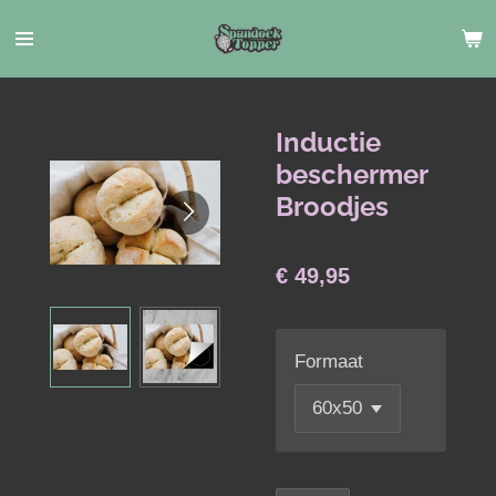
Ga
direct
naar
de
hoofdinhoud
Inductie
beschermer
Broodjes
€ 49,95
Formaat