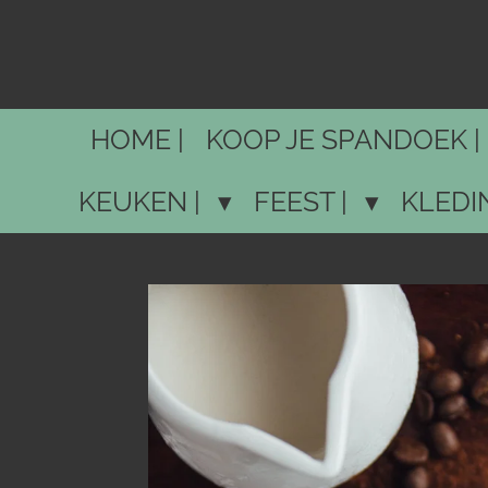
Ga
direct
naar
de
HOME |
KOOP JE SPANDOEK |
hoofdinhoud
KEUKEN |
FEEST |
KLEDI