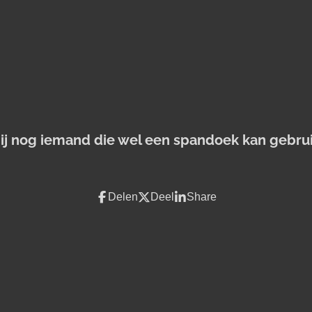
jij nog iemand die wel een spandoek kan gebru
Delen
Deel
Share