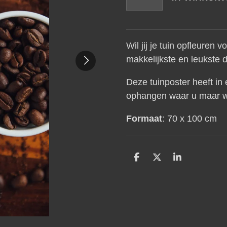
Wil jij je tuin opfleuren
makkelijkste en leukste 
Deze tuinposter heeft in
ophangen waar u maar w
Formaat
: 70 x 100 cm
D
D
S
e
e
h
l
e
a
e
l
r
n
e