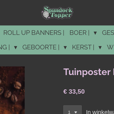
ROLL UP BANNERS |
BOER |
GES
NG |
GEBOORTE |
KERST |
W
Tuinposter 
€ 33,50
In winkel