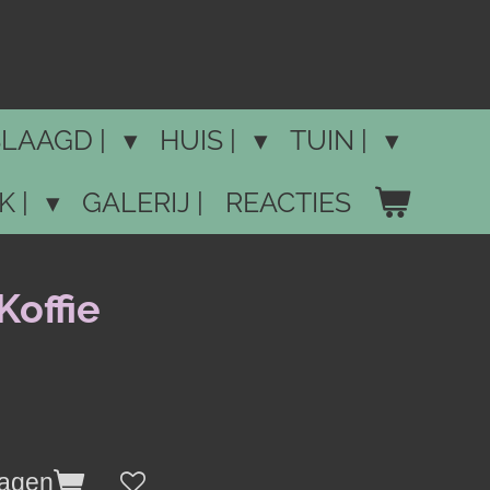
LAAGD |
HUIS |
TUIN |
K |
GALERIJ |
REACTIES
Koffie
wagen