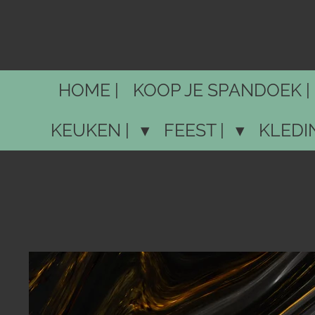
Ga
direct
naar
de
HOME |
KOOP JE SPANDOEK |
hoofdinhoud
KEUKEN |
FEEST |
KLEDI