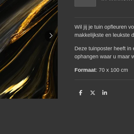
Wil jij je tuin opfleuren
makkelijkste en leukste 
Deze tuinposter heeft in
ophangen waar u maar w
Formaat
: 70 x 100 cm
D
D
S
e
e
h
l
e
a
e
l
r
n
e