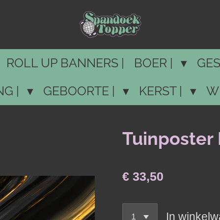
ROLL UP BANNERS |
BOER |
GES
NG |
GEBOORTE |
KERST |
W
Tuinposter
€ 33,50
In winkel