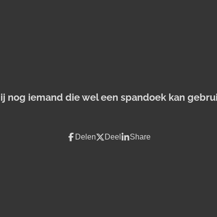
jij nog iemand die wel een spandoek kan gebru
Delen
Deel
Share