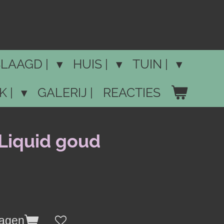
LAAGD |
HUIS |
TUIN |
K |
GALERIJ |
REACTIES
 Liquid goud
wagen