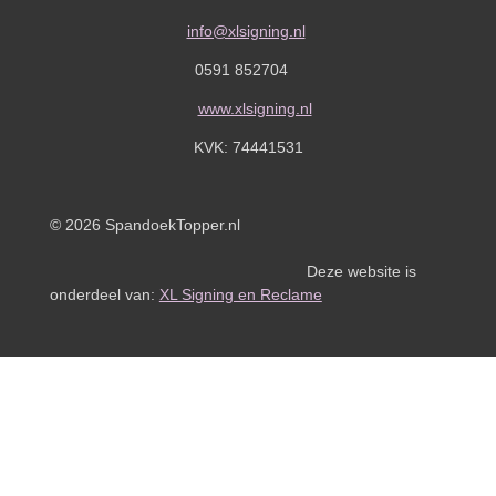
info@xlsigning.nl
0591 852704
www.xlsigning.nl
KVK:
74441531
© 2026 SpandoekTopper.nl
Deze website is
onderdeel van:
XL Signing en Reclame