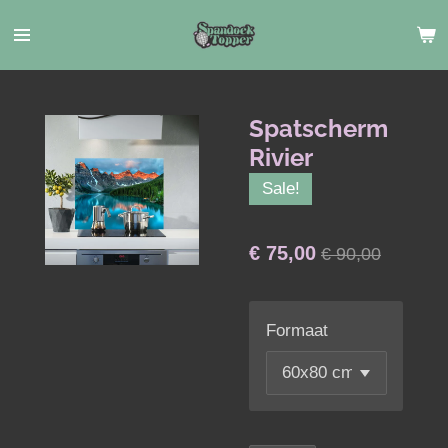
Ga
direct
naar
de
hoofdinhoud
Spatscherm
Rivier
Sale!
€ 75,00
€ 90,00
Formaat