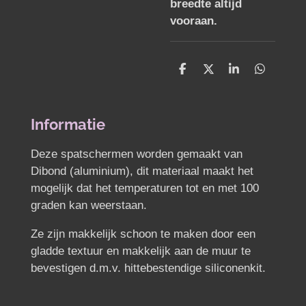
breedte altijd
vooraan.
D
D
S
D
e
e
h
e
l
e
a
l
e
l
r
e
n
e
n
Informatie
Deze spatschermen worden gemaakt van
Dibond (aluminium), dit materiaal maakt het
mogelijk dat het temperaturen tot en met 100
graden kan weerstaan.
Ze zijn makkelijk schoon te maken door een
gladde textuur en makkelijk aan de muur te
bevestigen d.m.v. hittebestendige siliconenkit.