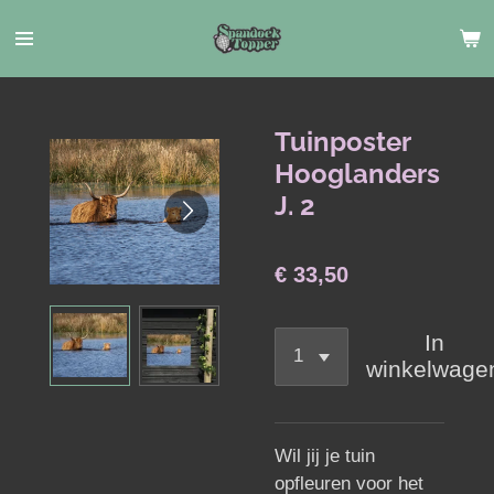
Ga
direct
naar
de
hoofdinhoud
Tuinposter
Hooglanders
J. 2
€ 33,50
In
winkelwage
Wil jij je tuin
opfleuren voor het