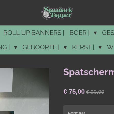
ROLL UP BANNERS |
BOER |
GES
NG |
GEBOORTE |
KERST |
W
Spatscherm
€ 75,00
€ 90,00
Formaat