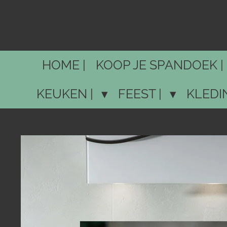
Ga
direct
naar
de
HOME |
KOOP JE SPANDOEK |
hoofdinhoud
KEUKEN |
FEEST |
KLEDI