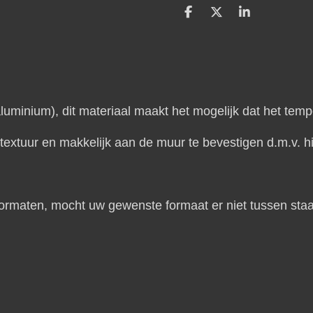
D
D
S
e
e
h
l
e
a
e
l
r
n
e
inium), dit materiaal maakt het mogelijk dat het temp
extuur en makkelijk aan de muur te bevestigen d.m.v. hi
 formaten, mocht uw gewenste formaat er niet tussen st