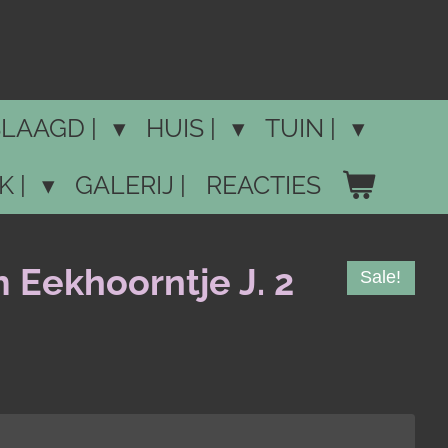
LAAGD |
HUIS |
TUIN |
K |
GALERIJ |
REACTIES
 Eekhoorntje J. 2
Sale!