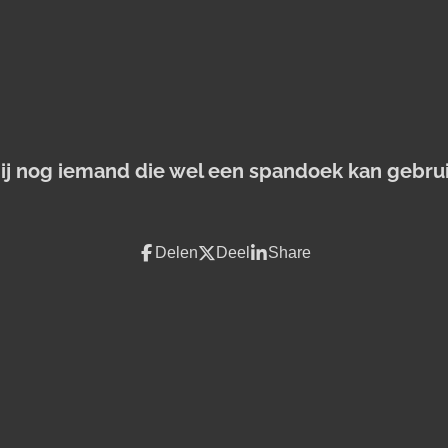
jij nog iemand die wel een spandoek kan gebru
Delen
Deel
Share