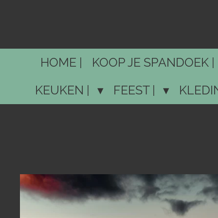
Ga
direct
naar
de
HOME |
KOOP JE SPANDOEK |
hoofdinhoud
KEUKEN |
FEEST |
KLEDI