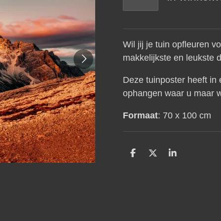
Wil jij je tuin opfleuren
makkelijkste en leukste 
Deze tuinposter heeft in
ophangen waar u maar w
Formaat
: 70 x 100 cm
D
D
S
e
e
h
l
e
a
e
l
r
n
e