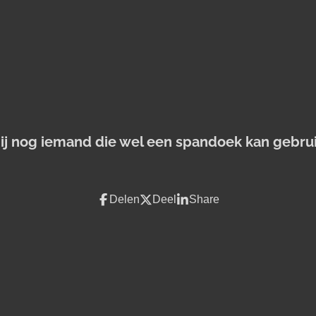
jij nog iemand die wel een spandoek kan gebru
Delen
Deel
Share