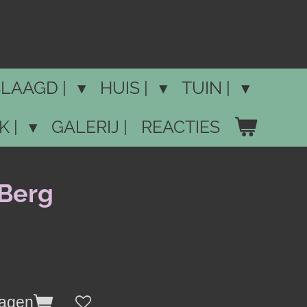
LAAGD |
HUIS |
TUIN |
K |
GALERIJ |
REACTIES
 Berg
wagen