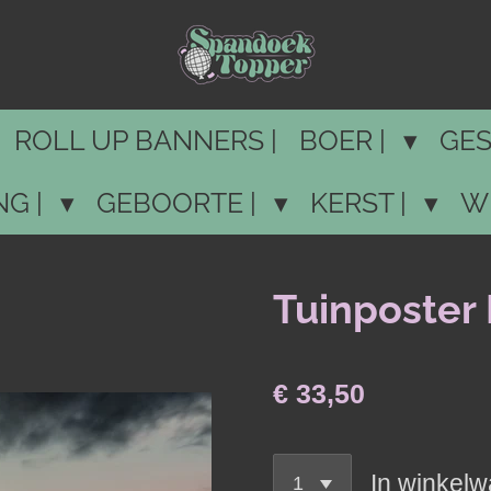
ROLL UP BANNERS |
BOER |
GES
NG |
GEBOORTE |
KERST |
W
Tuinposter
€ 33,50
In winkel