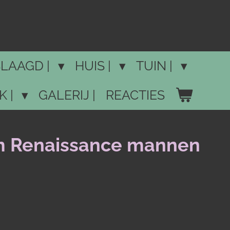
LAAGD |
HUIS |
TUIN |
K |
GALERIJ |
REACTIES
m Renaissance mannen