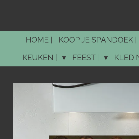
Ga
direct
naar
de
HOME |
KOOP JE SPANDOEK |
hoofdinhoud
KEUKEN |
FEEST |
KLEDI