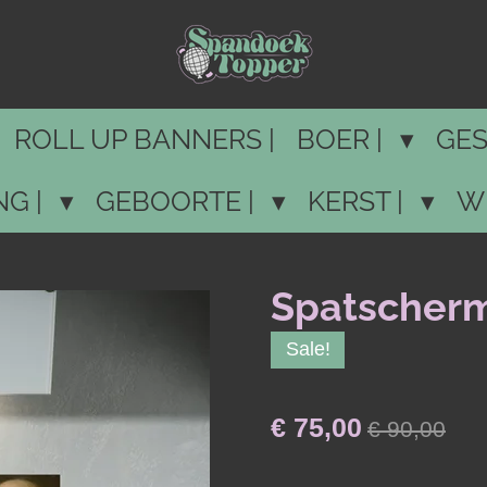
ROLL UP BANNERS |
BOER |
GES
NG |
GEBOORTE |
KERST |
W
Spatscher
Sale!
€ 75,00
€ 90,00