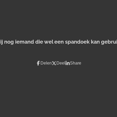
jij nog iemand die wel een spandoek kan gebru
Delen
Deel
Share