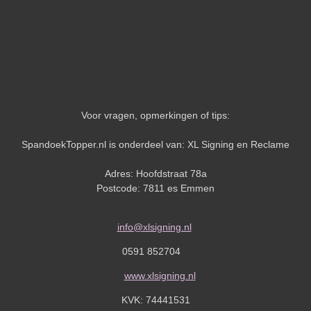
Voor vragen, opmerkingen of tips:
SpandoekTopper.nl is onderdeel van: XL Signing en Reclame
Adres: Hoofdstraat 78a
Postcode: 7811 es Emmen
info@xlsigning.nl
0591 852704
www.xlsigning.nl
KVK:
74441531