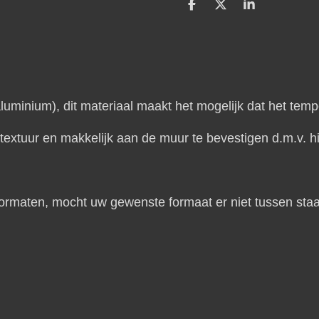
D
D
S
e
e
h
l
e
a
e
l
r
n
e
inium), dit materiaal maakt het mogelijk dat het temp
extuur en makkelijk aan de muur te bevestigen d.m.v. hi
 formaten, mocht uw gewenste formaat er niet tussen st