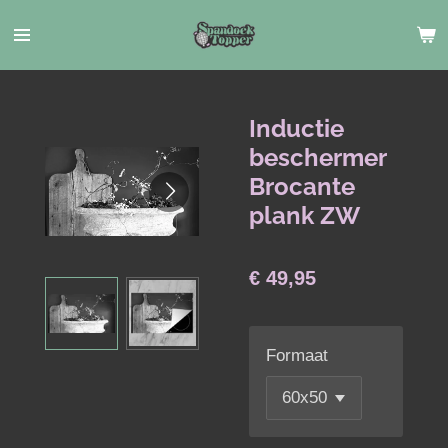
Ga
direct
naar
de
hoofdinhoud
Inductie
beschermer
Brocante
plank ZW
€ 49,95
Formaat