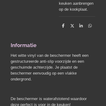
keuken aanbrengen
op de kookplaat.
D
D
S
D
e
e
h
e
l
e
a
l
e
l
r
e
n
e
n
Informatie
Het witte vinyl van de beschermer heeft een
gestructureerde anti-slip voorzijde en een
geschuimde achterzijde. Je plaatst de
beschermer eenvoudig op een vlakke
ondergrond.
De beschermer is waterafstotend waardoor
deze perfect is voor in de keuken!