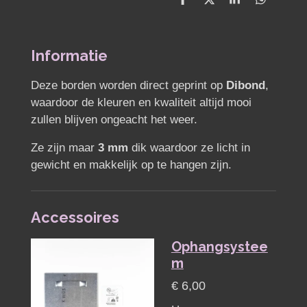
D
D
S
D
e
e
h
e
l
e
a
l
e
l
r
e
n
e
n
Informatie
Deze borden worden direct geprint op
Dibond
,
waardoor de kleuren en kwaliteit altijd mooi
zullen blijven ongeacht het weer.
Ze zijn maar
3 mm
dik waardoor ze licht in
gewicht en makkelijk op te hangen zijn.
Accessoires
Ophangsystee
m
€ 6,00