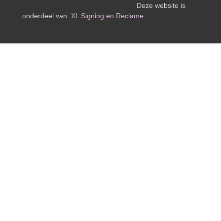
Deze website is
onderdeel van:
XL Signing en Reclame