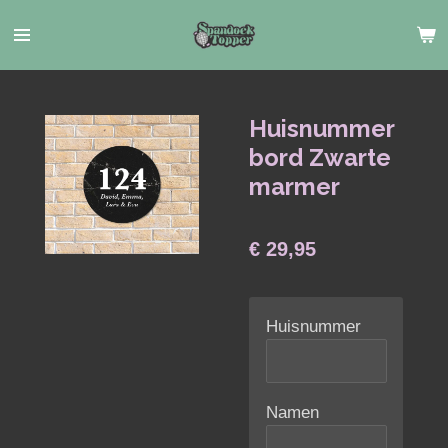
Ga
direct
naar
de
hoofdinhoud
Huisnummer
bord Zwarte
marmer
€ 29,95
Huisnummer
Namen