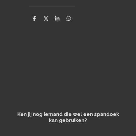
D
D
S
D
e
e
h
e
l
e
a
l
e
l
r
e
n
e
n
Ken jij nog iemand die wel een spandoek
kan gebruiken?