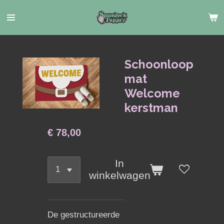
Ga
direct
naar
de
hoofdinhoud
Schoonloop
mat
Welcome
kerstman
€ 78,00
In
winkelwagen
De gestructureerde