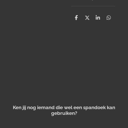
D
D
S
D
e
e
h
e
l
e
a
l
e
l
r
e
n
e
n
Ken jij nog iemand die wel een spandoek kan
gebruiken?