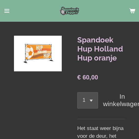
Ga
direct
naar
de
hoofdinhoud
Spandoek
Hup Holland
Hup oranje
€ 60,00
In
winkelwage
Het staat weer bijna
voor de deur, het