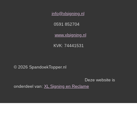
info@xlsigning.nl
0591 852704
www.xlsigning.nl
KVK:
74441531
© 2026 SpandoekTopper.nl
Deze website is
onderdeel van:
XL Signing en Reclame