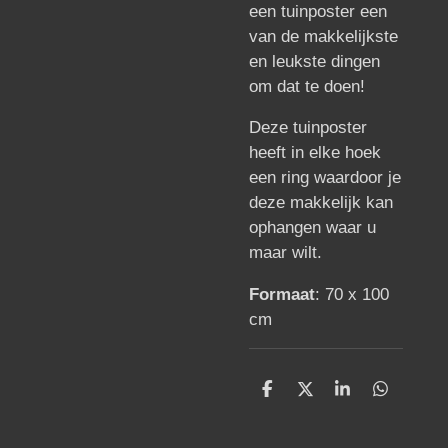
een tuinposter een
van de makkelijkste
en leukste dingen
om dat te doen!
Deze tuinposter
heeft in elke hoek
een ring waardoor je
deze makkelijk kan
ophangen waar u
maar wilt.
Formaat
: 70 x 100
cm
D
D
S
D
e
e
h
e
l
e
a
l
e
l
r
e