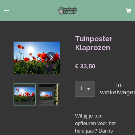
Ga
direct
naar
de
hoofdinhoud
Tuinposter
Klaprozen
€ 33,50
In
winkelwage
Wil jij je tuin
opfleuren voor het
hele jaar? Dan is