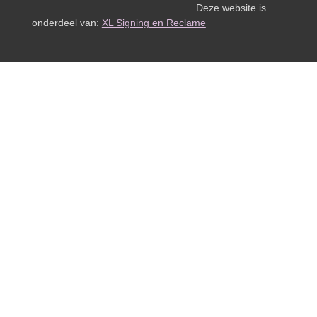
Deze website is
onderdeel van:
XL Signing en Reclame