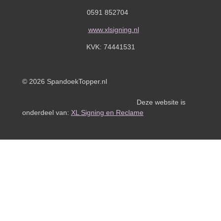
0591 852704
www.xlsigning.nl
KVK:
74441531
© 2026 SpandoekTopper.nl
Deze website is
onderdeel van:
XL Signing en Reclame