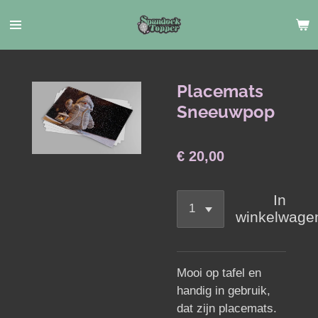
Ga
direct
naar
de
hoofdinhoud
Placemats
Sneeuwpop
€ 20,00
In
winkelwage
Mooi op tafel en
handig in gebruik,
dat zijn placemats.