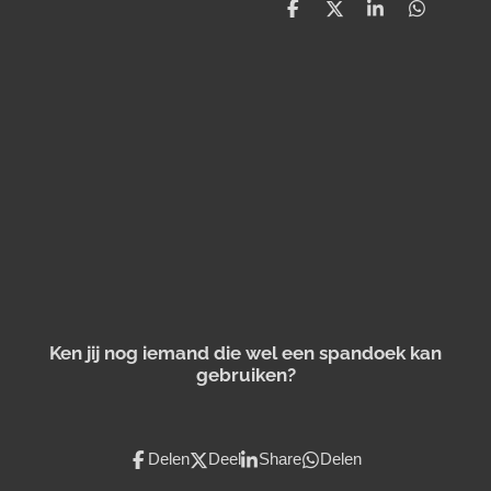
D
D
S
D
e
e
h
e
l
e
a
l
e
l
r
e
n
e
n
Ken jij nog iemand die wel een spandoek kan
gebruiken?
Delen
Deel
Share
Delen